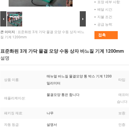
포장 세부 사항:
배달 시간:
지불 조건:
공급 능력:
큰 이미지 :
표준화된 3개 가닥 물결 모양 수동 상자 바느
접촉
질 기계 1200mm
표준화된 3개 가닥 물결 모양 수동 상자 바느질 기계 1200mm
설명
매뉴얼 바느질 물결모양 통 박스 기계 1200
상품 이름:
타입:
밀리미터
물결모양 통은 합니다
애프터
애플리케이션:
습니다:
패키징 재료:
나무
보증:
자동 등급:
설명서
인증: