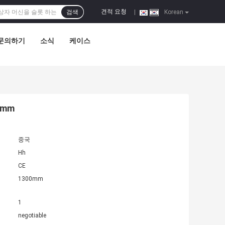
견적 요청
검색
|
Korean
문의하기
소식
케이스
0mm
중국
Hh
CE
1300mm
1
negotiable