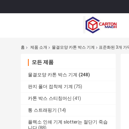
홈
제품 소개
물결모양 카톤 박스 기계
표준화된 3개 가닥
모든 제품
물결모양 카톤 박스 기계
(248)
판지 폴더 접착제 기계
(75)
카톤 박스 스티칭머신
(41)
통 스트래핑기
(14)
플렉소 인쇄 기계 slotter는 절단기 죽습
니다
(88)