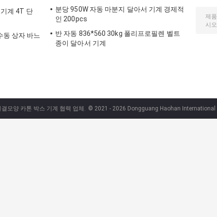
분당 950W 자동 마분지 달아서 기계 경제적
기계 4T 단
인 200pcs
반 자동 836*560 30kg 폴리프로필렌 벨트
수동 상자 바느
종이 달아서 기계
물결모양 카톤 박스 기계 협력 업체.
© 2021 - 2026 Dongguang Haohan International Tr