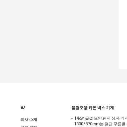
약
물결모양 카톤 박스 기계
14kw 물결 모양 판지 상자 기
회사 소개
1300*870mm는 절단 주름을