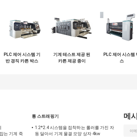
PLC 제어 시스템 기
기계 테스트 제공 된
PLC 제어 시스템 
반 경직 카튼 박스
카튼 제공 종이
스
생산 경직 카튼 박스
corrugated 카튼
기계
박스 기계
메
통 스트래핑기
계
1.2*2.4 시스템을 접착하는 롤러를 가진 자
 잡는 기계 죽
동 달아서 기계 물결 모양 상자 4kw