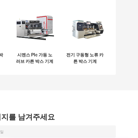
박
시멘스 Plc 가동 노
전기 구동형 노류 카
러브 카튼 박스 기계
튼 박스 기계
노러브 카튼 포장
시지를 남겨주세요