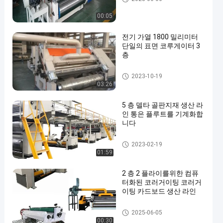
00:05
전기 가열 1800 밀리미터
단일의 표면 코루게이터 3
층
골판지 생산 라인
2023-10-19
03:26
5 층 델타 골판지재 생산 라
인 통은 플루트를 기계화합
니다
골판지 생산 라인
2023-02-19
01:59
2 층 2 플라이를위한 컴퓨
터화된 코러거이팅 코러거
이팅 카드보드 생산 라인
골판지 생산 라인
2025-06-05
00:30