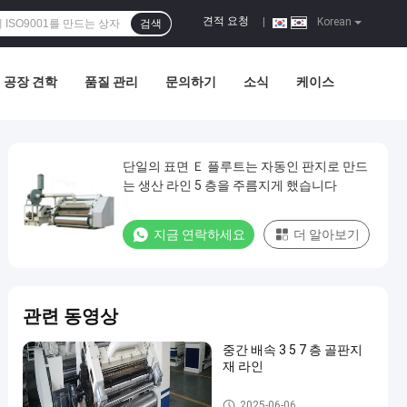
견적 요청
|
Korean
검색
공장 견학
품질 관리
문의하기
소식
케이스
단일의 표면 Ｅ 플루트는 자동인 판지로 만드
는 생산 라인 5 층을 주름지게 했습니다
지금 연락하세요
더 알아보기
관련 동영상
중간 배속 3 5 7 층 골판지
재 라인
골판지 생산 라인
2025-06-06