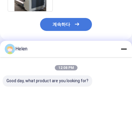
계속하다
Helen
추천된 제품
12:08 PM
Good day, what product are you looking for?
물결 모양 2개 가닥 판
판지 Plc 물결 모양 상
중간 배속 3 5 7
지 상자 생산 라인 마분
자 제조 자동적인 식물
지재 라인
지 전기 몬 단 하나
단 하나 얼굴 1600mm
Facer
최고의 가격
최고의 가격
최고의 