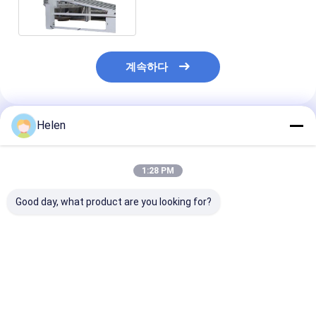
계속하다
Helen
추천된 제품
1:28 PM
Good day, what product are you looking for?
2600mm 폭 자동적인
바구니 220v 1600mm
PLC 바구니 유
서류상 쌓아올리는 기계
골판지 생산 라인 압축
적인 겹쳐 쌓이는
기계 물결 모양 판지
공기를 넣은 몬
물결 모양 생산 
4500w
220v
최고의 가격
최고의 가격
최고의 