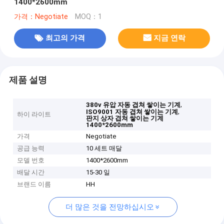
1400*2600mm
가격：Negotiate
MOQ：1
최고의 가격
지금 연락
제품 설명
,
380v 유압 자동 겹쳐 쌓이는 기계
,
ISO9001 자동 겹쳐 쌓이는 기계
하이 라이트
판지 상자 겹쳐 쌓이는 기계
1400*2600mm
가격
Negotiate
공급 능력
10 세트 매달
모델 번호
1400*2600mm
배달 시간
15-30 일
브랜드 이름
HH
더 많은 것을 전망하십시오