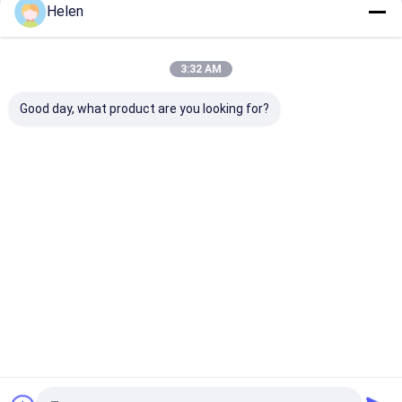
Helen
Desktop Site
홈
사이트맵
연락처
Privacy Policy
사이트맵
3:32 AM
품질
물결모양 카톤 박스 기계
중국 공장.Copyright © 2026
Dongguang Haohan International Trade Co., Ltd. All Rights
Good day, what product are you looking for?
Reserved.
집
제품
회사 소개