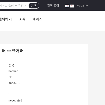
견적 요청
검색
|
Korean
문의하기
소식
케이스
리 터 스코어러
중국
haohan
CE
2000mm
1
negotiated