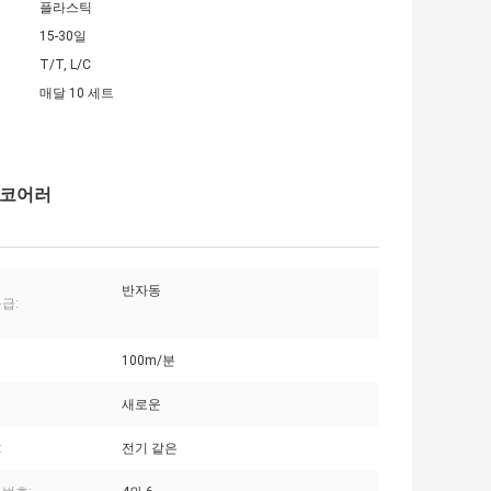
플라스틱
15-30일
T/T, L/C
매달 10 세트
스코어러
반자동
급:
100m/분
새로운
:
전기 같은