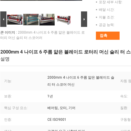
포장 세부 사항:
배달 시간:
지불 조건:
공급 능력:
큰 이미지 :
2000mm 4 나이프 6 주름 얇은 블레이드 로
접촉
터리 머신 슬리 터 스코어러
2000mm 4 나이프 6 주름 얇은 블레이드 로터리 머신 슬리 터 
설명
2000mm 4 나이프 6 주름 얇은 블레이드 슬
기능:
자동 등
리 터 스코어 머신
보증:
1년
속도:
핵심 구성 요소:
베어링, 모터, 기어
질환:
인증:
CE ISO9001
구동형