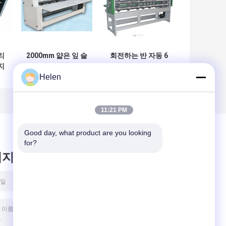
리
2000mm 얇은 잎 슬
회전하는 반 자동 6
지
리 터 득점원 기계
개의 롤러 슬리 터
Helen
회전하는 반자동을
득점 기계 전기 몬
만드는 판지 상자
11:21 PM
Good day, what product are you looking 
for?
시지를 남겨주세요