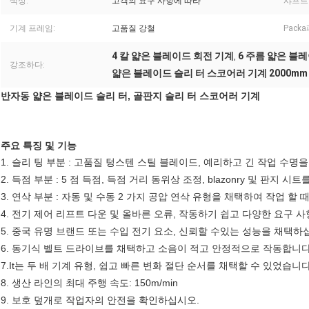
색상:
고객의 요구 사항에 따라
샤프트
기계 프레임:
고품질 강철
Pack
4 칼 얇은 블레이드 회전 기계
6 주름 얇은 블
,
강조하다:
얇은 블레이드 슬리 터 스코어러 기계 2000mm
반자동 얇은 블레이드 슬리 터, 골판지 슬리 터 스코어러 기계
주요 특징 및 기능
1. 슬리 팅 부분 : 고품질 텅스텐 스틸 블레이드, 예리하고 긴 작업 수명
2. 득점 부분 : 5 점 득점, 득점 거리 동위상 조정, blazonry 및 판지 
3. 연삭 부분 : 자동 및 수동 2 가지 공압 연삭 유형을 채택하여 작업 할
4. 전기 제어 리프트 다운 및 올바른 오류, 작동하기 쉽고 다양한 요구 
5. 중국 유명 브랜드 또는 수입 전기 요소, 신뢰할 수있는 성능을 채택하
6. 동기식 벨트 드라이브를 채택하고 소음이 적고 안정적으로 작동합니다
7.It는 두 배 기계 유형, 쉽고 빠른 변화 절단 순서를 채택할 수 있었습니다
8. 생산 라인의 최대 주행 속도: 150m/min
9. 보호 덮개로 작업자의 안전을 확인하십시오.