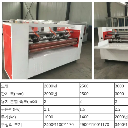
모델
2000년
2500
3000
판지 폭(mm)
2000년
2500
3000
용지 분할 속도(m/S)
2
2
2
구동력(kw)
1.1
1.5
2.2
무게(kg)
1000
1400
2000년
구성의 크기
2400*1100*1170
2900*1100*1170
3400*1