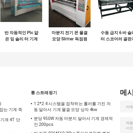
반 자동적인 Plc 얇
마분지 전기 몬 물결
수동 급지 6 바 슬
은 잎 슬리 터 기계
모양 Slitter 득점원
터 스코어러 골판
골판지 남자 기계 인
기계 1800mm
자동 주름
터페이스
메
통 스트래핑기
계
1.2*2.4 시스템을 접착하는 롤러를 가진 자
 잡는 기계 죽
동 달아서 기계 물결 모양 상자 4kw
분당 950W 자동 마분지 달아서 기계 경제적
기계 4T 단
인 200pcs