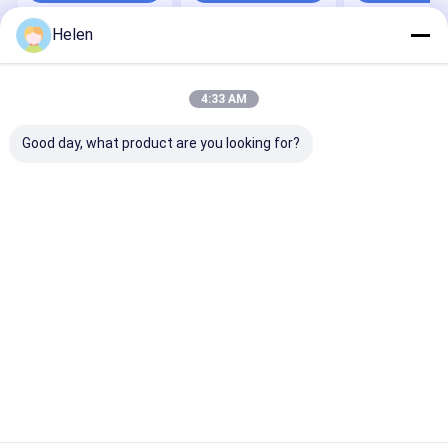
Helen
Desktop Site
홈
사이트맵
연락처
Privacy Policy
사이트맵
4:33 AM
품질
물결모양 카톤 박스 기계
중국 공장.Copyright © 2026
Dongguang Haohan International Trade Co., Ltd. All Rights
Good day, what product are you looking for?
Reserved.
집
제품
회사 소개