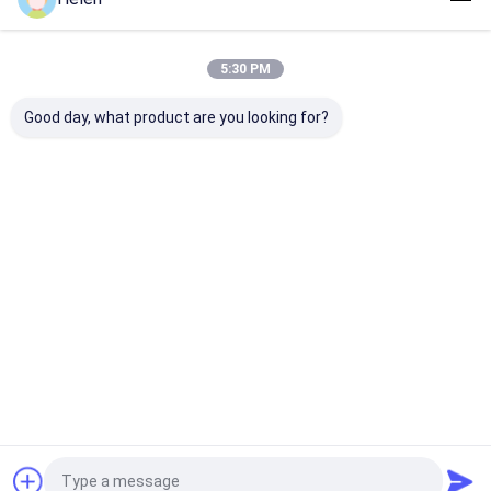
Desktop Site
홈
사이트맵
연락처
Privacy Policy
사이트맵
5:30 PM
품질
물결모양 카톤 박스 기계
중국 공장.Copyright © 2026
Dongguang Haohan International Trade Co., Ltd. All Rights
Good day, what product are you looking for?
Reserved.
집
제품
회사 소개