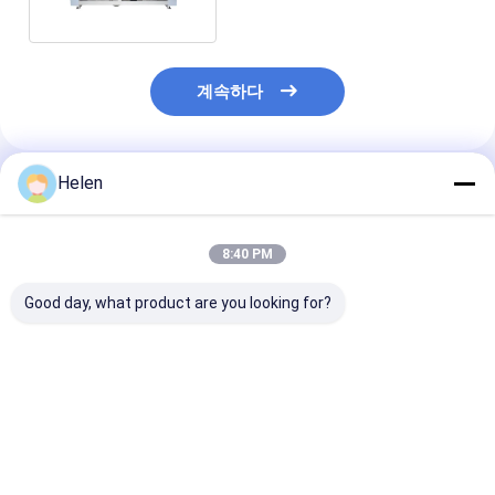
계속하다
Helen
추천된 제품
8:40 PM
Good day, what product are you looking for?
자동 폴더 변속기 판지
세르보 모터 폴딩 카튼
6000kg 접착 
Gluer 기계 반 자동
글루어 자동 미니 스테
접착기 220v/38
2800mm
이플러 스티칭
업용
최고의 가격
최고의 가격
최고의 