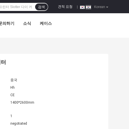
견적 요청
검색
|
Korean
문의하기
소식
케이스
러터
중국
Hh
CE
1400*2600mm
1
negotiated