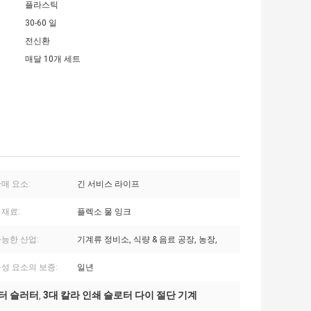
플라스틱
30-60 일
전신환
매달 10개 세트
매 요소:
긴 서비스 라이프
 재료:
플렉소 물 잉크
가능한 산업:
기계류 정비소, 식량 & 음료 공장, 농장,
성 요소의 보증:
일년
린터 슬러터
3대 칼라 인쇄 슬로터 다이 절단 기계
,