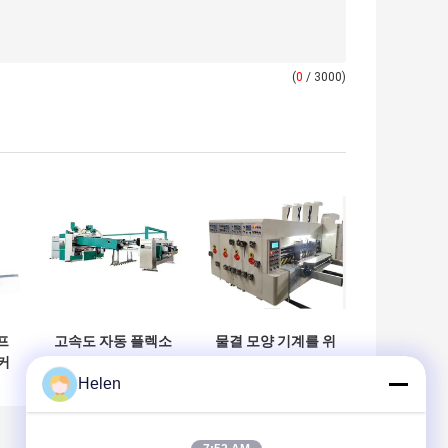
(
0
/ 3000)
프
고속도 자동 플렉소
물결 모양 기계를 위
커
프린터 슬러터 다이
한 1400*2600mm
화
커터 중첩기 접착기
회전하는 절단기는
Helen
360도 조정가능한
죽습니다