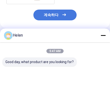
계속하다
Helen
추천된 제품
5:47 AM
Good day, what product are you looking for?
PLC 제어 시스템 기반
기계 테스트 제공 된 카
PLC 제어 시스
경직 카튼 박스 생산 경
튼 제공 종이
직 카튼 박스 기계
corrugated 카튼 박스
기계
최고의 가격
최고의 가격
최고의 