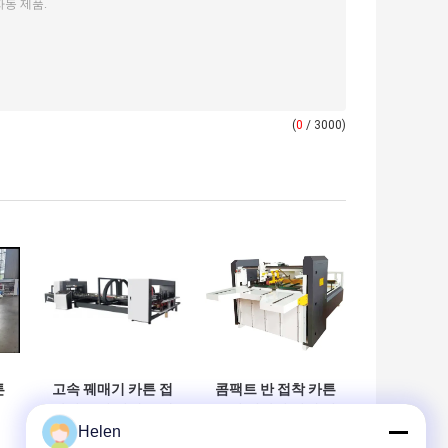
(
0
/ 3000)
튼
고속 꿰매기 카튼 접
콤팩트 반 접착 카튼
착기 폴더 기계 스테
폴더 접착기 기계 혁
Helen
용
인리스 스틸
신