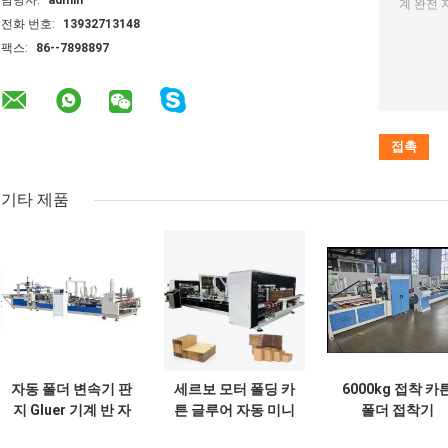
담당자:
admin
전화 번호:
13932713148
팩스:
86--7898897
기타 제품
자동 폴더 변속기 판
세르보 모터 폴딩 카
6000kg 접착 카
지 Gluer 기계 반 자
튼 글루어 자동 미니
폴더 접착기
동 2800mm
스테이플러 스티칭
220v/380v 산업