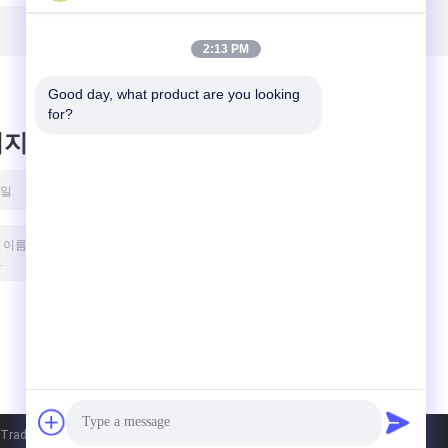
2:13 PM
Good day, what product are you looking 
for?
시지를 남겨주세요
ade Co., Ltd. All Rights Reserved.