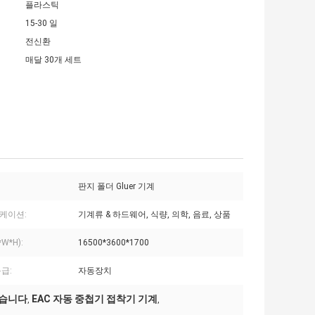
플라스틱
15-30 일
전신환
매달 30개 세트
판지 폴더 Gluer 기계
케이션:
기계류 & 하드웨어, 식량, 의학, 음료, 상품
W*H):
16500*3600*1700
급:
자동장치
했습니다
EAC 자동 중첩기 접착기 기계
,
,