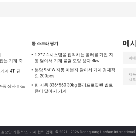
메
통 스트래핑기
계
1.2*2.4 시스템을 접착하는 롤러를 가진 자
 잡는 기계 죽
동 달아서 기계 물결 모양 상자 4kw
분당 950W 자동 마분지 달아서 기계 경제적
기계 4T 단
인 200pcs
반 자동 836*560 30kg 폴리프로필렌 벨트
수동 상자 바느
종이 달아서 기계
물결모양 카톤 박스 기계 협력 업체.
© 2021 - 2026 Dongguang Haohan International Tr