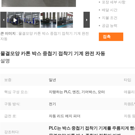
포장 세부 사항:
배달 시간:
지불 조건:
공급 능력:
큰 이미지 :
물결모양 카톤 박스 중첩기 접착기 기계 완전
접촉
자동
물결모양 카톤 박스 중첩기 접착기 기계 완전 자동
설명
보증:
일년
타입:
핵심 구성 요소:
지탱하는 PLC, 엔진, 기어박스, 모터
애플리
구동 방식:
전기
차원(L*
급전 로:
자동 리드 에지 피더
자동 등
PLC는 박스 중첩기 접착기 기계를 주름지게 
강조하다: