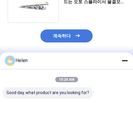
드는 오토 스플라이서 물결모양
통 상자 기계
계속하다
Helen
추천된 제품
10:24 AM
Good day, what product are you looking for?
PLC 제어 시스템 기반
기계 테스트 제공 된 카
PLC 제어 시스
경직 카튼 박스 생산 경
튼 제공 종이
직 카튼 박스 기계
corrugated 카튼 박스