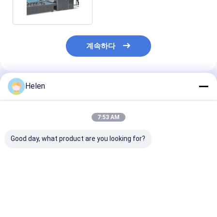
계속하다
Helen
추천된 제품
7:53 AM
Good day, what product are you looking for?
기계 PLC 핵심을 적층
물결모양 통 판지 플루
골판지 종이 380
하는 통 패키징 플루트
트 라미네이팅 기계전기
트 라미네이터 
종이
드리븐
최고의 가격
최고의 가격
최고의 